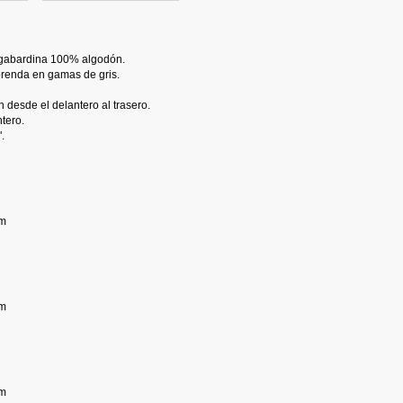
n gabardina 100% algodón.
prenda en gamas de gris.
 desde el delantero al trasero.
tero.
.
cm
cm
cm