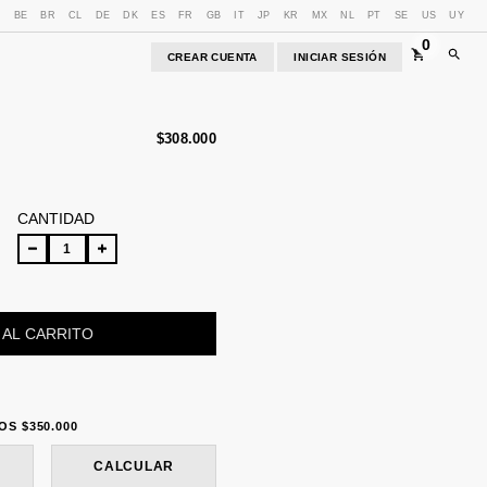
U
BE
BR
CL
DE
DK
ES
FR
GB
IT
JP
KR
MX
NL
PT
SE
US
UY
0
CREAR CUENTA
INICIAR SESIÓN
$308.000
CANTIDAD
LOS
$350.000
LOS
$350.000
CAMBIAR CP
CALCULAR