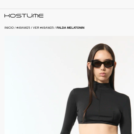
INICIO
/
#49AW25
/
VER #49AW25
/
FALDA MELATONIN