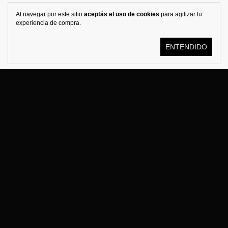
Al navegar por este sitio
aceptás el uso de cookies
para agilizar tu
experiencia de compra.
ENTENDIDO
© KOSTÜME 2026