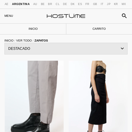
AE
ARGENTINA
AU
BE
BR
CL
DE
DK
ES
FR
GB
IT
JP
KR
MX
N
MENU
INICIO
CARRITO
INICIO
/
VER TODO
/
ZAPATOS