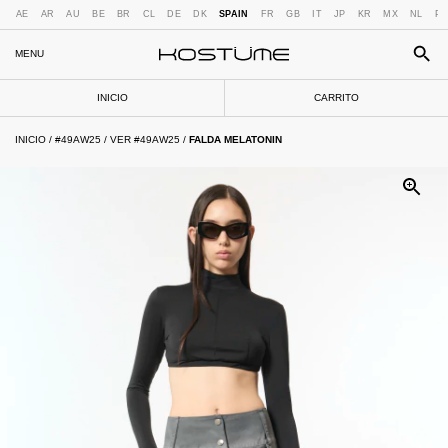
AE
AR
AU
BE
BR
CL
DE
DK
SPAIN
FR
GB
IT
JP
KR
MX
NL
PT
MENU
INICIO
CARRITO
INICIO
/
#49AW25
/
VER #49AW25
/
FALDA MELATONIN