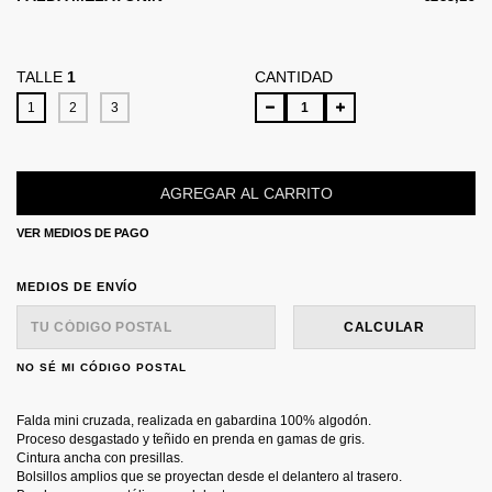
TALLE
1
CANTIDAD
1
2
3
VER MEDIOS DE PAGO
ENTREGAS PARA EL CP:
CAMBIAR CP
MEDIOS DE ENVÍO
CALCULAR
NO SÉ MI CÓDIGO POSTAL
Falda mini cruzada, realizada en gabardina 100% algodón.
Proceso desgastado y teñido en prenda en gamas de gris.
Cintura ancha con presillas.
Bolsillos amplios que se proyectan desde el delantero al trasero.