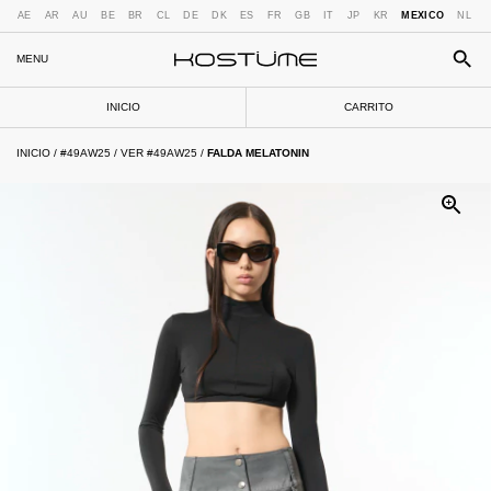
AE
AR
AU
BE
BR
CL
DE
DK
ES
FR
GB
IT
JP
KR
MEXICO
NL
MENU
INICIO
CARRITO
INICIO
/
#49AW25
/
VER #49AW25
/
FALDA MELATONIN