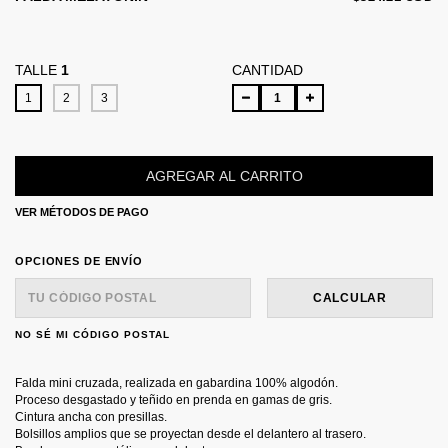
TALLE
1
CANTIDAD
1
2
3
VER MÉTODOS DE PAGO
ENTREGAS PARA EL CP:
CAMBIAR CP
OPCIONES DE ENVÍO
CALCULAR
NO SÉ MI CÓDIGO POSTAL
Falda mini cruzada, realizada en gabardina 100% algodón.
Proceso desgastado y teñido en prenda en gamas de gris.
Cintura ancha con presillas.
Bolsillos amplios que se proyectan desde el delantero al trasero.