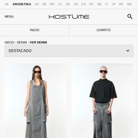
AE
ARGENTINA
AU
BE
BR
CL
DE
DK
ES
FR
GB
IT
JP
KR
MX
N
MENU
INICIO
CARRITO
INICIO
/
DENIM
/
VER DENIM