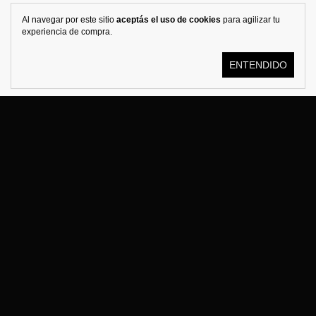
Al navegar por este sitio
aceptás el uso de cookies
para agilizar tu
experiencia de compra.
ENTENDIDO
© KOSTÜME 2026