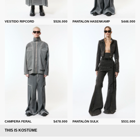
VESTIDO RIPCORD
$526.000
PANTALON HASENKAMP
$446.000
CAMPERA FERAL
$478.000
PANTALÓN SULK
$531.000
THIS IS KOSTÜME