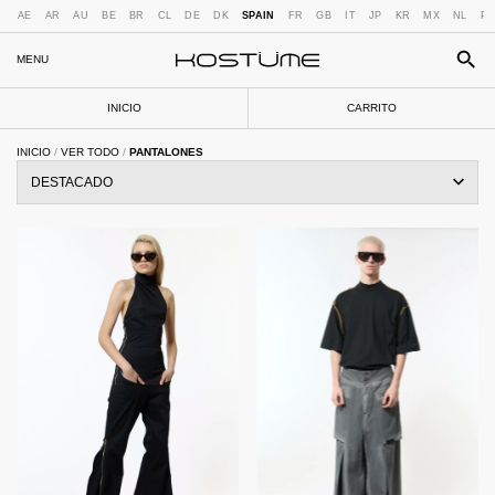
AE
AR
AU
BE
BR
CL
DE
DK
SPAIN
FR
GB
IT
JP
KR
MX
NL
PT
MENU
INICIO
CARRITO
INICIO
/
VER TODO
/
PANTALONES