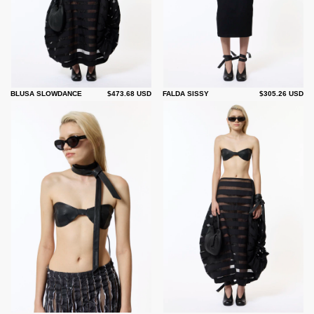
BLUSA SLOWDANCE
$473.68 USD
FALDA SISSY
$305.26 USD