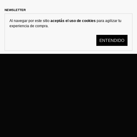
NEWSLETTER
Al navegar por este sitio
aceptás el uso de cookies
para agilizar tu
experiencia de compra.
ENTENDIDO
© KOSTÜME 2026