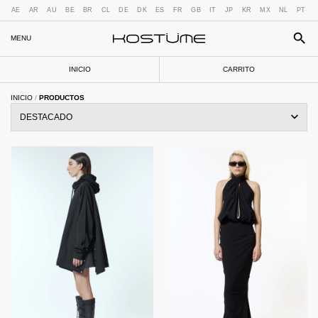
AE
AR
AU
BE
BR
CL
DE
DK
ES
FR
GB
IT
JP
KR
MX
NL
PT
MENU
INICIO
CARRITO
INICIO
/
PRODUCTOS