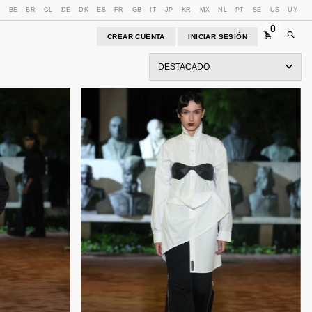
U
BE
BR
CL
DE
DK
ES
FR
GB
IT
JP
KR
MX
NL
PT
SE
US
UY
0
CREAR CUENTA
INICIAR SESIÓN