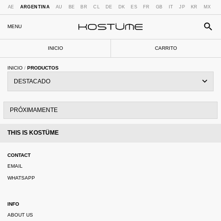
AE
ARGENTINA
AU
BE
BR
CL
DE
DK
ES
FR
GB
IT
JP
KR
MX
N
MENU
INICIO
CARRITO
INICIO
/
PRODUCTOS
PRÓXIMAMENTE
THIS IS KOSTÜME
CONTACT
EMAIL
WHATSAPP
INFO
ABOUT US