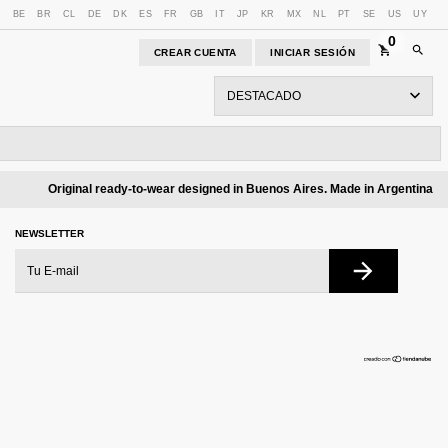
U
BE
BR
CL
DE
DK
ES
FR
GB
IT
JP
KR
MX
NL
PT
SE
US
UY
0
CREAR CUENTA
INICIAR SESIÓN
Original ready-to-wear designed in Buenos Aires. Made in Argentina
NEWSLETTER