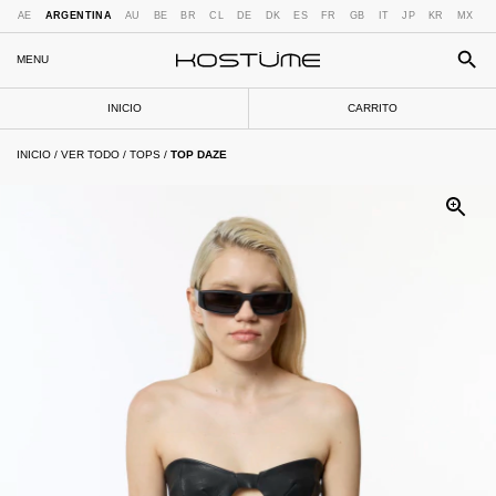
AE
ARGENTINA
AU
BE
BR
CL
DE
DK
ES
FR
GB
IT
JP
KR
MX
N
MENU
INICIO
CARRITO
INICIO
/
VER TODO
/
TOPS
/
TOP DAZE