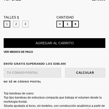
TALLES
1
CANTIDAD
1
2
3
VER MEDIOS DE PAGO
ENVÍO GRATIS
SUPERANDO LOS
$350.000
ENVÍO GRATIS
SUPERANDO LOS
$350.000
ENTREGAS PARA EL CP:
CAMBIAR CP
CALCULAR
NO SÉ MI CÓDIGO POSTAL
Top bandeau de cuero.
Top tipo bandeau de estructura compacta que trabaja el volumen desde la
morfología frontal.
Silueta ajustada al torso, sin breteles, con construcción anatómica a partir de