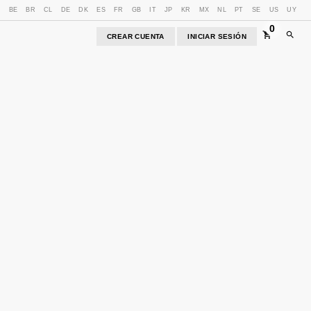
U
BE
BR
CL
DE
DK
ES
FR
GB
IT
JP
KR
MX
NL
PT
SE
US
UY
0
CREAR CUENTA
INICIAR SESIÓN