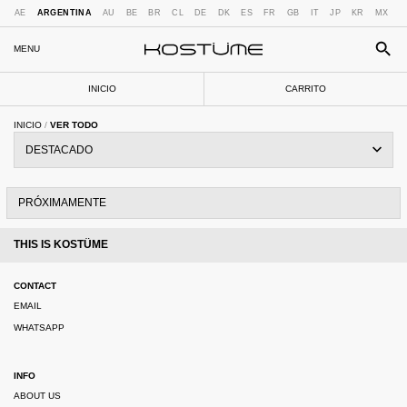
AE
ARGENTINA
AU
BE
BR
CL
DE
DK
ES
FR
GB
IT
JP
KR
MX
N
MENU
INICIO
CARRITO
INICIO
/
VER TODO
PRÓXIMAMENTE
THIS IS KOSTÜME
CONTACT
EMAIL
WHATSAPP
INFO
ABOUT US